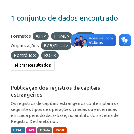
1 conjunto de dados encontrado
Formatos:
API
HTML
JSON
Organizações:
BCB/Dstat
Etiquetas:
Portfólio
ROF
Filtrar Resultados
Publicação dos registros de capitais
estrangeiros
Os registros de capitais estrangeiros contemplam os
seguintes tipos de operações, criadas ou encerradas
em cada período data-base, no âmbito do sistema de
Registro Declaratório...
HTML
API
OData
JSON