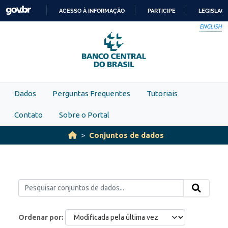
Skip to main content
ACESSO À INFORMAÇÃO
PARTICIPE
LEGISLAÇ
IR
ENGLISH
PARA
O
CONTEÚDO
Dados
Perguntas Frequentes
Tutoriais
Contato
Sobre o Portal
Conjuntos de dados
Ordenar por