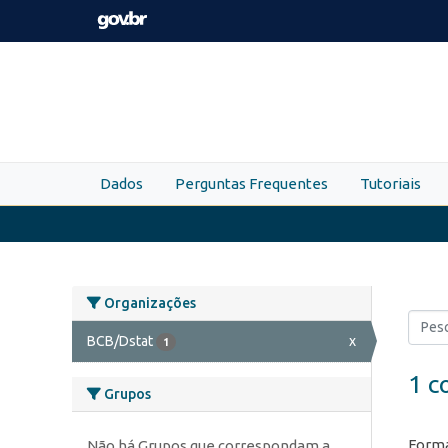
Skip to main content
Dados
Perguntas Frequentes
Tutoriais
Organizações
BCB/Dstat
x
1
1 c
Grupos
Forma
Não há Grupos que correspondam a