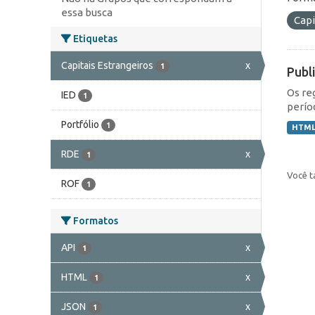
essa busca
Capi
Etiquetas
Capitais Estrangeiros
x
1
Publ
Os re
IED
1
perío
Portfólio
1
HTM
RDE
x
1
Você t
ROF
1
Formatos
API
x
1
HTML
x
1
JSON
x
1