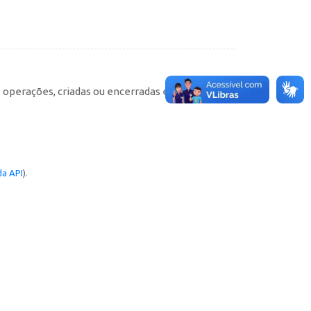
e operações, criadas ou encerradas em cada
a API
).