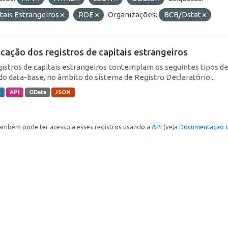
tais Estrangeiros
RDE
Organizações:
BCB/Dstat
icação dos registros de capitais estrangeiros
gistros de capitais estrangeiros contemplam os seguintes tipos d
do data-base, no âmbito do sistema de Registro Declaratório...
L
API
OData
JSON
ambém pode ter acesso a esses registros usando a
API
(veja
Documentação d