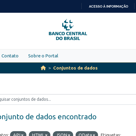
ACESSO À INFORMAÇÃO
IR
PARA
O
CONTEÚDO
Contato
Sobre o Portal
Conjuntos de dados
onjunto de dados encontrado
tos:
API
HTML
JSON
OData
Etiquetas: