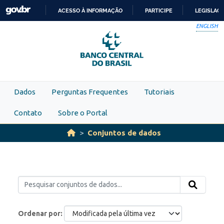
Skip to main content
ACESSO À INFORMAÇÃO
PARTICIPE
LEGISLAÇ
IR
ENGLISH
PARA
O
CONTEÚDO
Dados
Perguntas Frequentes
Tutoriais
Contato
Sobre o Portal
Conjuntos de dados
Ordenar por