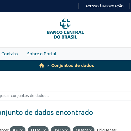
ACESSO À INFORMAÇÃO
IR
PARA
O
CONTEÚDO
Contato
Sobre o Portal
Conjuntos de dados
onjunto de dados encontrado
tos:
API
HTML
JSON
OData
Etiquetas: