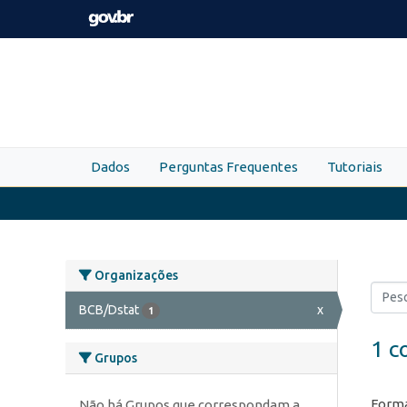
Skip to main content
Dados
Perguntas Frequentes
Tutoriais
Organizações
BCB/Dstat
x
1
1 c
Grupos
Forma
Não há Grupos que correspondam a