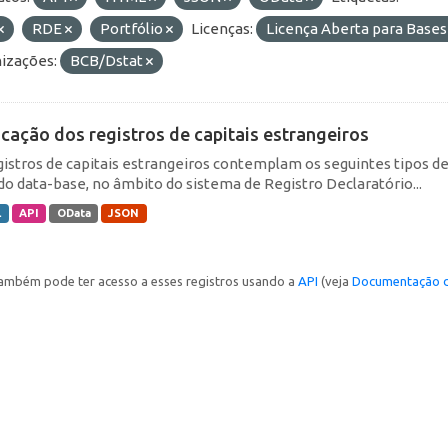
RDE
Portfólio
Licenças:
Licença Aberta para Bas
izações:
BCB/Dstat
icação dos registros de capitais estrangeiros
gistros de capitais estrangeiros contemplam os seguintes tipos d
do data-base, no âmbito do sistema de Registro Declaratório...
L
API
OData
JSON
ambém pode ter acesso a esses registros usando a
API
(veja
Documentação d