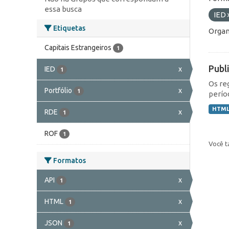
essa busca
IED
Etiquetas
Organ
Capitais Estrangeiros
1
Publ
IED
x
1
Os re
Portfólio
x
1
perío
HTM
RDE
x
1
ROF
1
Você t
Formatos
API
x
1
HTML
x
1
JSON
x
1