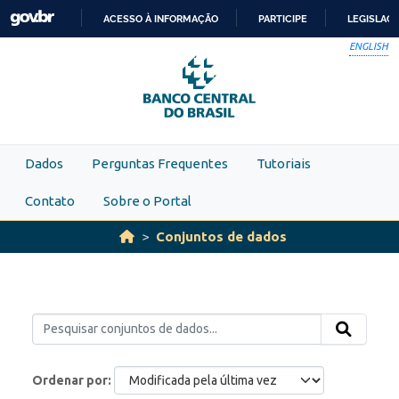
Skip to main content
ACESSO À INFORMAÇÃO
PARTICIPE
LEGISLAÇ
IR
ENGLISH
PARA
O
CONTEÚDO
Dados
Perguntas Frequentes
Tutoriais
Contato
Sobre o Portal
Conjuntos de dados
Ordenar por