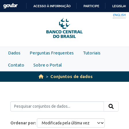
Skip to main content
ACESSO À INFORMAÇÃO
PARTICIPE
LEGISLAÇ
IR
ENGLISH
PARA
O
CONTEÚDO
Dados
Perguntas Frequentes
Tutoriais
Contato
Sobre o Portal
Conjuntos de dados
Ordenar por