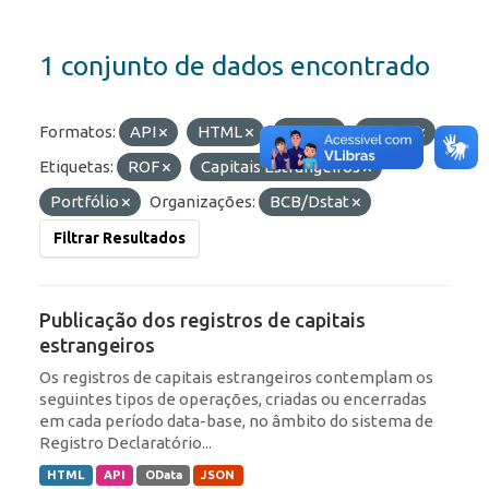
1 conjunto de dados encontrado
Formatos:
API
HTML
JSON
OData
Etiquetas:
ROF
Capitais Estrangeiros
Portfólio
Organizações:
BCB/Dstat
Filtrar Resultados
Publicação dos registros de capitais
estrangeiros
Os registros de capitais estrangeiros contemplam os
seguintes tipos de operações, criadas ou encerradas
em cada período data-base, no âmbito do sistema de
Registro Declaratório...
HTML
API
OData
JSON