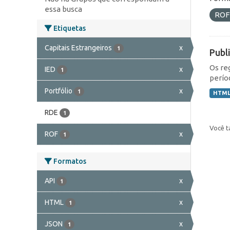
essa busca
RO
Etiquetas
Capitais Estrangeiros
x
1
Publ
Os re
IED
x
1
perío
Portfólio
x
1
HTM
RDE
1
Você t
ROF
x
1
Formatos
API
x
1
HTML
x
1
JSON
x
1