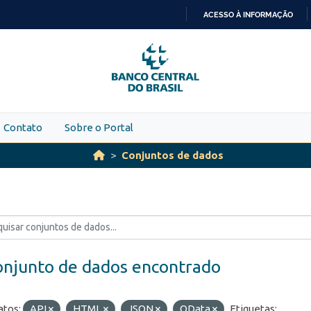
ACESSO À INFORMAÇÃO
IR
PARA
O
CONTEÚDO
Contato
Sobre o Portal
Conjuntos de dados
onjunto de dados encontrado
tos:
API
HTML
JSON
OData
Etiquetas: