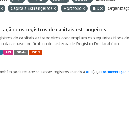
F
Capitais Estrangeiros
Portfólio
IED
Organizaç
icação dos registros de capitais estrangeiros
gistros de capitais estrangeiros contemplam os seguintes tipos d
do data-base, no âmbito do sistema de Registro Declaratório...
L
API
OData
JSON
ambém pode ter acesso a esses registros usando a
API
(veja
Documentação d