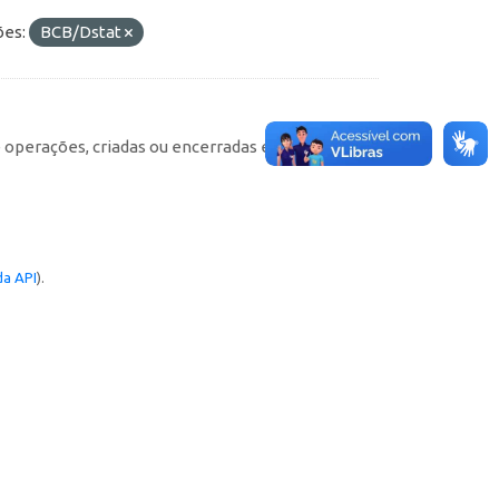
ões:
BCB/Dstat
e operações, criadas ou encerradas em cada
a API
).