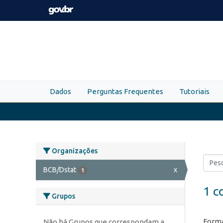
Skip to main content
Dados
Perguntas Frequentes
Tutoriais
Organizações
BCB/Dstat
x
1
1 c
Grupos
Forma
Não há Grupos que correspondam a