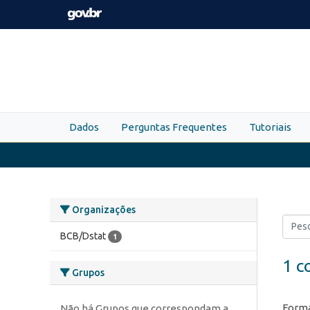
Skip to main content
Dados
Perguntas Frequentes
Tutoriais
Organizações
BCB/Dstat
1
1 c
Grupos
Forma
Não há Grupos que correspondam a