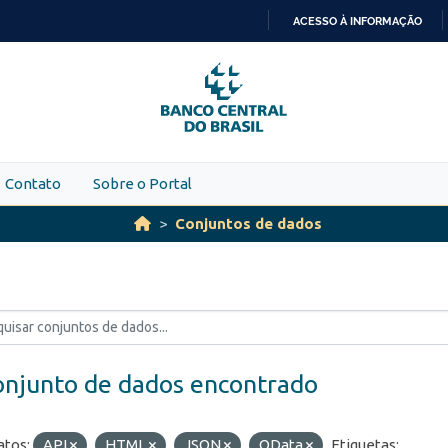
ACESSO À INFORMAÇÃO
IR
PARA
O
CONTEÚDO
Contato
Sobre o Portal
Conjuntos de dados
onjunto de dados encontrado
tos:
API
HTML
JSON
OData
Etiquetas: