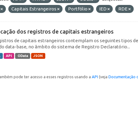
F
Capitais Estrangeiros
Portfólio
IED
RDE
icação dos registros de capitais estrangeiros
gistros de capitais estrangeiros contemplam os seguintes tipos d
do data-base, no âmbito do sistema de Registro Declaratório...
L
API
OData
JSON
ambém pode ter acesso a esses registros usando a
API
(veja
Documentação d