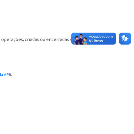
e operações, criadas ou encerradas em cada
a API
).