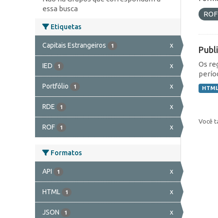
essa busca
RO
Etiquetas
Capitais Estrangeiros
x
1
Publ
Os re
IED
x
1
perío
Portfólio
x
1
HTM
RDE
x
1
Você t
ROF
x
1
Formatos
API
x
1
HTML
x
1
JSON
x
1