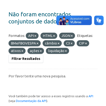
Não foram encontrados
conjuntos de dados
Formatos:
API
HTML
JSON
Etiquetas:
BMeFBOVESPA
câmbio
C3
CIP
ativos
ações
liquidação
Filtrar Resultados
Por favor tente uma nova pesquisa.
Você também pode ter acesso a esses registros usando a
API
(veja
Documentação da API
).