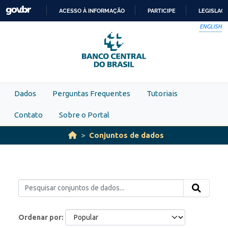
Skip to main content
ACESSO À INFORMAÇÃO
PARTICIPE
LEGISLAÇ
IR
ENGLISH
PARA
O
CONTEÚDO
Dados
Perguntas Frequentes
Tutoriais
Contato
Sobre o Portal
Conjuntos de dados
Ordenar por