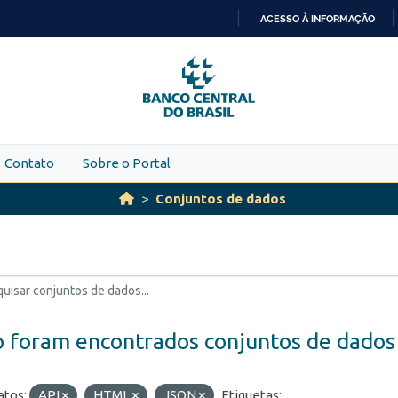
ACESSO À INFORMAÇÃO
IR
PARA
O
CONTEÚDO
Contato
Sobre o Portal
Conjuntos de dados
 foram encontrados conjuntos de dados
tos:
API
HTML
JSON
Etiquetas: