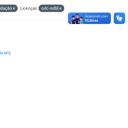
uidação
Licenças:
odc-odbl
a API
).