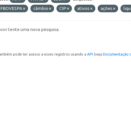
FBOVESPA
câmbio
CIP
ativos
ações
liq
avor tente uma nova pesquisa.
ambém pode ter acesso a esses registros usando a
API
(veja
Documentação d