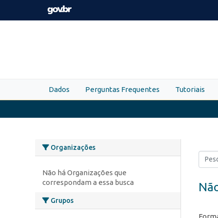
Skip to main content
Dados
Perguntas Frequentes
Tutoriais
Organizações
Não há Organizações que
correspondam a essa busca
Não
Grupos
Forma