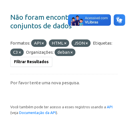
Não foram encontrados
conjuntos de dados
Formatos:
API
HTML
JSON
Etiquetas:
C3
Organizações:
deban
Filtrar Resultados
Por favor tente uma nova pesquisa.
Você também pode ter acesso a esses registros usando a
API
(veja
Documentação da API
).