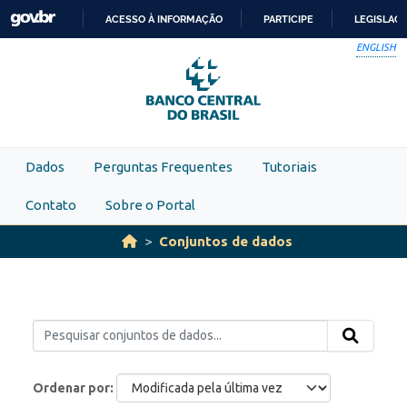
Skip to main content
ACESSO À INFORMAÇÃO
PARTICIPE
LEGISLAÇ
IR
ENGLISH
PARA
O
CONTEÚDO
Dados
Perguntas Frequentes
Tutoriais
Contato
Sobre o Portal
Conjuntos de dados
Ordenar por