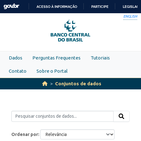
Skip to main content
ACESSO À INFORMAÇÃO
PARTICIPE
LEGISLAÇ
IR
ENGLISH
PARA
O
CONTEÚDO
Dados
Perguntas Frequentes
Tutoriais
Contato
Sobre o Portal
Conjuntos de dados
Ordenar por