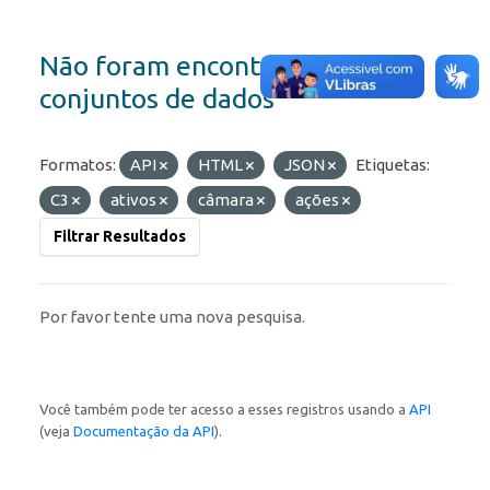
Não foram encontrados
conjuntos de dados
Formatos:
API
HTML
JSON
Etiquetas:
C3
ativos
câmara
ações
Filtrar Resultados
Por favor tente uma nova pesquisa.
Você também pode ter acesso a esses registros usando a
API
(veja
Documentação da API
).