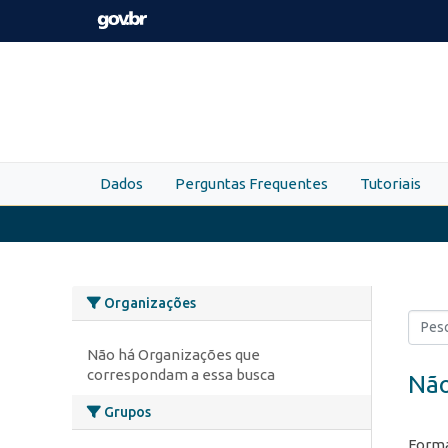
Skip to main content
Dados
Perguntas Frequentes
Tutoriais
Organizações
Não há Organizações que
correspondam a essa busca
Não
Grupos
Forma