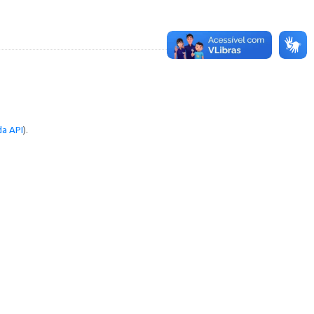
a API
).