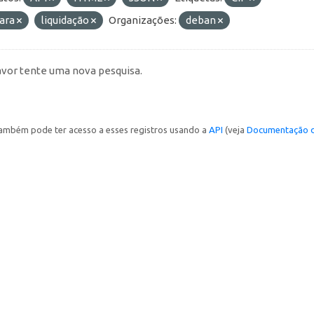
ara
liquidação
Organizações:
deban
avor tente uma nova pesquisa.
ambém pode ter acesso a esses registros usando a
API
(veja
Documentação d