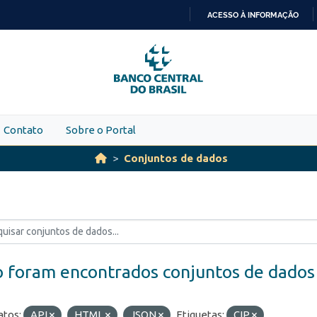
ACESSO À INFORMAÇÃO
IR
PARA
O
CONTEÚDO
Contato
Sobre o Portal
Conjuntos de dados
 foram encontrados conjuntos de dados
tos:
API
HTML
JSON
Etiquetas:
CIP