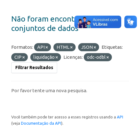
Não foram encontrados
conjuntos de dados
Formatos:
API
HTML
JSON
Etiquetas:
CIP
liquidação
Licenças:
odc-odbl
Filtrar Resultados
Por favor tente uma nova pesquisa.
Você também pode ter acesso a esses registros usando a
API
(veja
Documentação da API
).