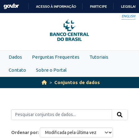
Skip to main content
ACESSO À INFORMAÇÃO
PARTICIPE
LEGISLAÇ
IR
ENGLISH
PARA
O
CONTEÚDO
Dados
Perguntas Frequentes
Tutoriais
Contato
Sobre o Portal
Conjuntos de dados
Ordenar por