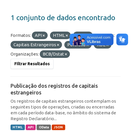
1 conjunto de dados encontrado
Formatos:
API
HTML
JSON
Etiquetas:
Capitais Estrangeiros
Portfólio
RDE
Organizações:
BCB/Dstat
Filtrar Resultados
Publicação dos registros de capitais
estrangeiros
Os registros de capitais estrangeiros contemplam os
seguintes tipos de operações, criadas ou encerradas
em cada período data-base, no âmbito do sistema de
Registro Declaratório...
HTML
API
OData
JSON