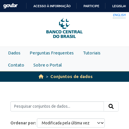
Skip to main content
ACESSO À INFORMAÇÃO
PARTICIPE
LEGISLAÇ
IR
ENGLISH
PARA
O
CONTEÚDO
Dados
Perguntas Frequentes
Tutoriais
Contato
Sobre o Portal
Conjuntos de dados
Ordenar por