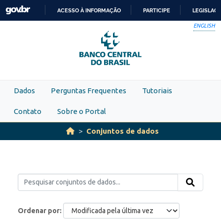
Skip to main content
ACESSO À INFORMAÇÃO
PARTICIPE
LEGISLAÇ
IR
ENGLISH
PARA
O
CONTEÚDO
Dados
Perguntas Frequentes
Tutoriais
Contato
Sobre o Portal
Conjuntos de dados
Ordenar por