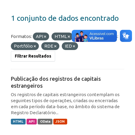
1 conjunto de dados encontrado
Formatos:
API
HTML
JSON
Etiquetas:
Portfólio
RDE
IED
Filtrar Resultados
Publicação dos registros de capitais
estrangeiros
Os registros de capitais estrangeiros contemplam os
seguintes tipos de operações, criadas ou encerradas
em cada período data-base, no âmbito do sistema de
Registro Declaratório...
HTML
API
OData
JSON