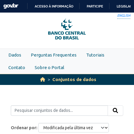
Skip to main content
ACESSO À INFORMAÇÃO
PARTICIPE
LEGISLAÇ
IR
ENGLISH
PARA
O
CONTEÚDO
Dados
Perguntas Frequentes
Tutoriais
Contato
Sobre o Portal
Conjuntos de dados
Ordenar por