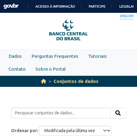
Skip to main content
ACESSO À INFORMAÇÃO
PARTICIPE
LEGISLAÇ
IR
ENGLISH
PARA
O
CONTEÚDO
Dados
Perguntas Frequentes
Tutoriais
Contato
Sobre o Portal
Conjuntos de dados
Ordenar por