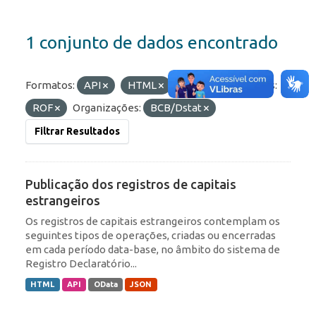
1 conjunto de dados encontrado
Formatos:
API
HTML
JSON
Etiquetas:
ROF
Organizações:
BCB/Dstat
Filtrar Resultados
Publicação dos registros de capitais
estrangeiros
Os registros de capitais estrangeiros contemplam os
seguintes tipos de operações, criadas ou encerradas
em cada período data-base, no âmbito do sistema de
Registro Declaratório...
HTML
API
OData
JSON