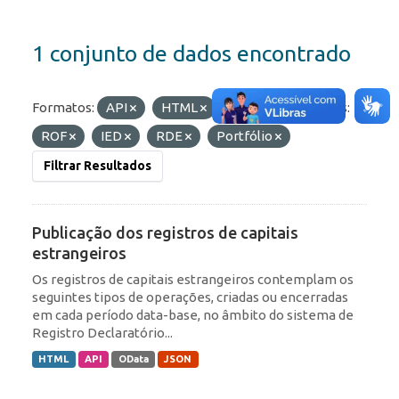
1 conjunto de dados encontrado
Formatos:
API
HTML
JSON
Etiquetas:
ROF
IED
RDE
Portfólio
Filtrar Resultados
Publicação dos registros de capitais
estrangeiros
Os registros de capitais estrangeiros contemplam os
seguintes tipos de operações, criadas ou encerradas
em cada período data-base, no âmbito do sistema de
Registro Declaratório...
HTML
API
OData
JSON