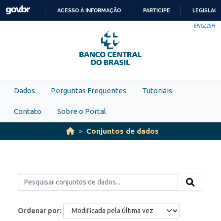
Skip to main content
ACESSO À INFORMAÇÃO
PARTICIPE
LEGISLAÇ
IR
ENGLISH
PARA
O
CONTEÚDO
Dados
Perguntas Frequentes
Tutoriais
Contato
Sobre o Portal
Conjuntos de dados
Ordenar por