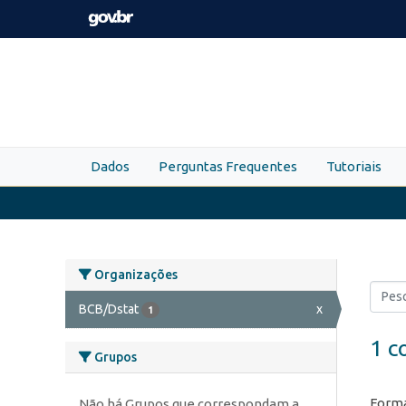
Skip to main content
Dados
Perguntas Frequentes
Tutoriais
Organizações
BCB/Dstat
x
1
1 c
Grupos
Forma
Não há Grupos que correspondam a