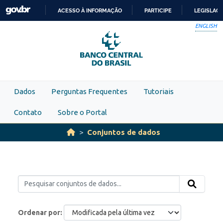
Skip to main content
ACESSO À INFORMAÇÃO
PARTICIPE
LEGISLAÇ
IR
ENGLISH
PARA
O
CONTEÚDO
Dados
Perguntas Frequentes
Tutoriais
Contato
Sobre o Portal
Conjuntos de dados
Ordenar por