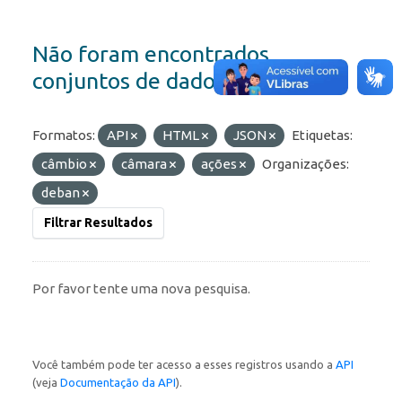
Não foram encontrados
conjuntos de dados
Formatos:
API
HTML
JSON
Etiquetas:
câmbio
câmara
ações
Organizações:
deban
Filtrar Resultados
Por favor tente uma nova pesquisa.
Você também pode ter acesso a esses registros usando a
API
(veja
Documentação da API
).