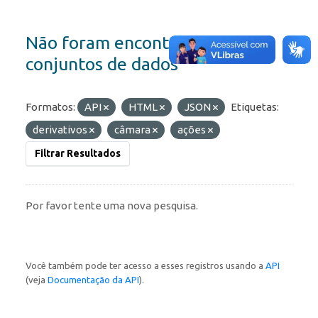
Não foram encontrados
conjuntos de dados
Formatos:
API
HTML
JSON
Etiquetas:
derivativos
câmara
ações
Filtrar Resultados
Por favor tente uma nova pesquisa.
Você também pode ter acesso a esses registros usando a
API
(veja
Documentação da API
).