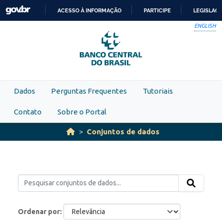
Skip to main content
ACESSO À INFORMAÇÃO
PARTICIPE
LEGISLAÇ
IR
ENGLISH
PARA
O
CONTEÚDO
Dados
Perguntas Frequentes
Tutoriais
Contato
Sobre o Portal
Conjuntos de dados
Ordenar por