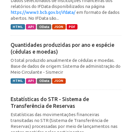
Dados selecionados de instituições financeiras dos
relatórios do IFData disponibilizados na página
https://www3.bcb.gov.br/ifdata/
em formato de dados
abertos. No IFData são...
HTML
API
OData
JSON
PDF
Quantidades produzidas por ano e espécie
(cédulas e moedas)
O total produzido anualmente de cédulas e moedas.
Base de dados de origem: Sistema de administração do
Meio Circulante - Sismecir
HTML
API
OData
JSON
Estatísticas do STR - Sistema de
Transferência de Reservas
Estatísticas das movimentações financeiras
transitadas no STR (Sistema de Transferência de
Reservas) processadas por meio de lançamentos nas