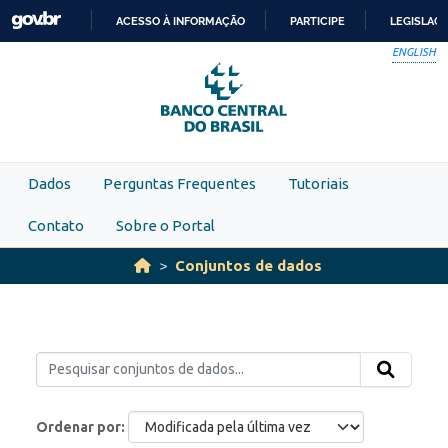
Skip to main content
ACESSO À INFORMAÇÃO
PARTICIPE
LEGISLAÇ
IR
ENGLISH
PARA
O
CONTEÚDO
Dados
Perguntas Frequentes
Tutoriais
Contato
Sobre o Portal
Conjuntos de dados
Ordenar por