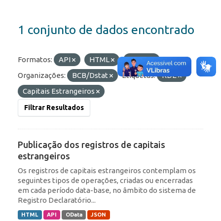
1 conjunto de dados encontrado
Formatos:
API
HTML
OData
Organizações:
BCB/Dstat
Etiquetas:
RDE
Capitais Estrangeiros
Filtrar Resultados
Publicação dos registros de capitais
estrangeiros
Os registros de capitais estrangeiros contemplam os
seguintes tipos de operações, criadas ou encerradas
em cada período data-base, no âmbito do sistema de
Registro Declaratório...
HTML
API
OData
JSON