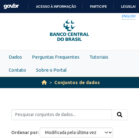
Skip to main content
ACESSO À INFORMAÇÃO
PARTICIPE
LEGISLAÇ
IR
ENGLISH
PARA
O
CONTEÚDO
Dados
Perguntas Frequentes
Tutoriais
Contato
Sobre o Portal
Conjuntos de dados
Ordenar por