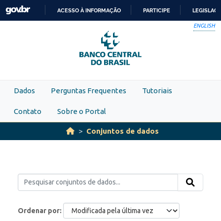
Skip to main content
ACESSO À INFORMAÇÃO
PARTICIPE
LEGISLAÇ
IR
ENGLISH
PARA
O
CONTEÚDO
Dados
Perguntas Frequentes
Tutoriais
Contato
Sobre o Portal
Conjuntos de dados
Ordenar por