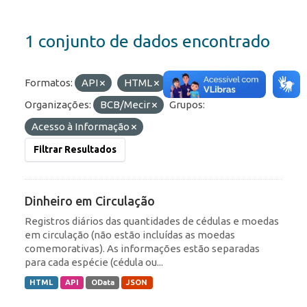
1 conjunto de dados encontrado
Formatos:
API
HTML
OData
Organizações:
BCB/Mecir
Grupos:
Acesso à Informação
Filtrar Resultados
Dinheiro em Circulação
Registros diários das quantidades de cédulas e moedas
em circulação (não estão incluídas as moedas
comemorativas). As informações estão separadas
para cada espécie (cédula ou...
HTML
API
OData
JSON