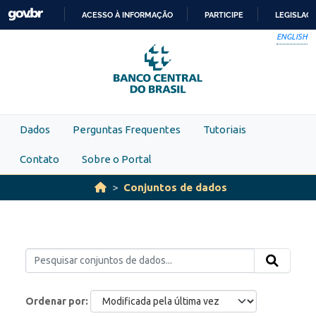
Skip to main content
ACESSO À INFORMAÇÃO
PARTICIPE
LEGISLAÇ
IR
ENGLISH
PARA
O
CONTEÚDO
Dados
Perguntas Frequentes
Tutoriais
Contato
Sobre o Portal
Conjuntos de dados
Ordenar por