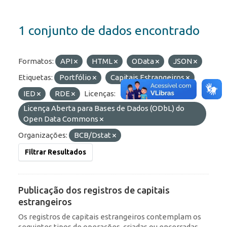
1 conjunto de dados encontrado
Formatos:
API
HTML
OData
JSON
Etiquetas:
Portfólio
Capitais Estrangeiros
IED
RDE
Licenças:
Licença Aberta para Bases de Dados (ODbL) do
Open Data Commons
Organizações:
BCB/Dstat
Filtrar Resultados
Publicação dos registros de capitais
estrangeiros
Os registros de capitais estrangeiros contemplam os
seguintes tipos de operações, criadas ou encerradas