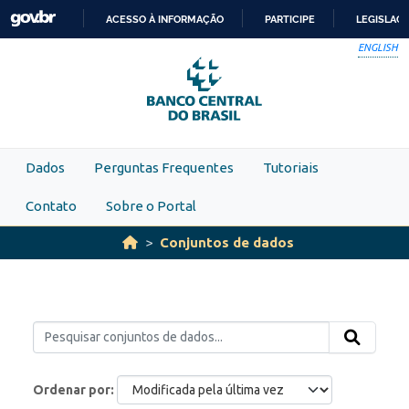
Skip to main content
ACESSO À INFORMAÇÃO
PARTICIPE
LEGISLAÇ
IR
ENGLISH
PARA
O
CONTEÚDO
Dados
Perguntas Frequentes
Tutoriais
Contato
Sobre o Portal
Conjuntos de dados
Ordenar por