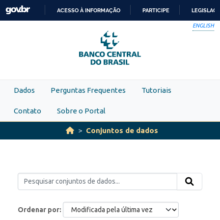
Skip to main content
ACESSO À INFORMAÇÃO
PARTICIPE
LEGISLAÇ
IR
ENGLISH
PARA
O
CONTEÚDO
Dados
Perguntas Frequentes
Tutoriais
Contato
Sobre o Portal
Conjuntos de dados
Ordenar por