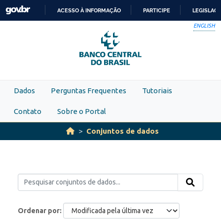
Skip to main content
ACESSO À INFORMAÇÃO
PARTICIPE
LEGISLAÇ
IR
ENGLISH
PARA
O
CONTEÚDO
Dados
Perguntas Frequentes
Tutoriais
Contato
Sobre o Portal
Conjuntos de dados
Ordenar por