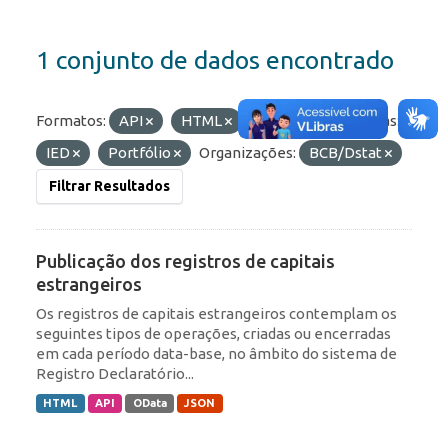
1 conjunto de dados encontrado
Formatos:
API
HTML
OData
Etiquetas:
IED
Portfólio
Organizações:
BCB/Dstat
Filtrar Resultados
Publicação dos registros de capitais
estrangeiros
Os registros de capitais estrangeiros contemplam os
seguintes tipos de operações, criadas ou encerradas
em cada período data-base, no âmbito do sistema de
Registro Declaratório...
HTML
API
OData
JSON