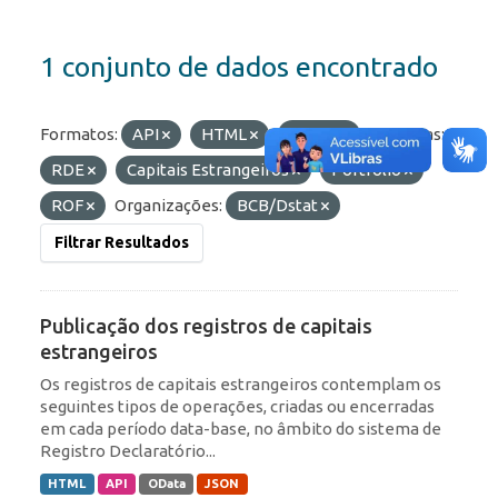
1 conjunto de dados encontrado
Formatos:
API
HTML
OData
Etiquetas:
RDE
Capitais Estrangeiros
Portfólio
ROF
Organizações:
BCB/Dstat
Filtrar Resultados
Publicação dos registros de capitais
estrangeiros
Os registros de capitais estrangeiros contemplam os
seguintes tipos de operações, criadas ou encerradas
em cada período data-base, no âmbito do sistema de
Registro Declaratório...
HTML
API
OData
JSON