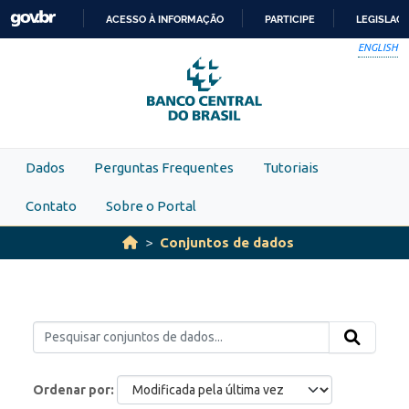
Skip to main content
ACESSO À INFORMAÇÃO
PARTICIPE
LEGISLAÇ
IR
ENGLISH
PARA
O
CONTEÚDO
Dados
Perguntas Frequentes
Tutoriais
Contato
Sobre o Portal
Conjuntos de dados
Ordenar por