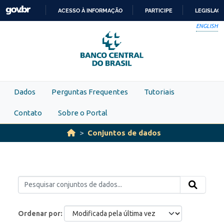
Skip to main content
ACESSO À INFORMAÇÃO
PARTICIPE
LEGISLAÇ
IR
ENGLISH
PARA
O
CONTEÚDO
Dados
Perguntas Frequentes
Tutoriais
Contato
Sobre o Portal
Conjuntos de dados
Ordenar por