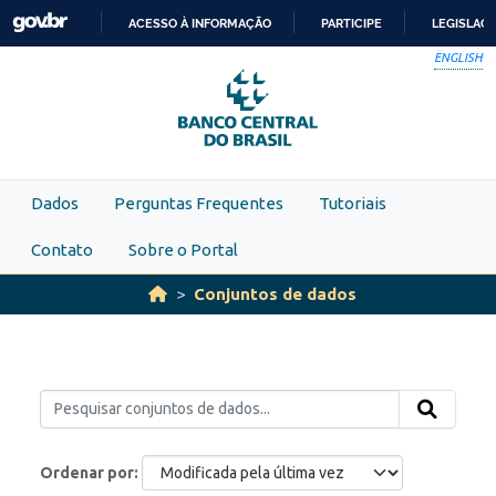
Skip to main content
ACESSO À INFORMAÇÃO
PARTICIPE
LEGISLAÇ
IR
ENGLISH
PARA
O
CONTEÚDO
Dados
Perguntas Frequentes
Tutoriais
Contato
Sobre o Portal
Conjuntos de dados
Ordenar por