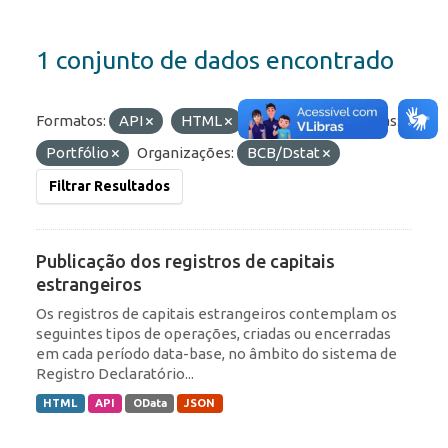
1 conjunto de dados encontrado
Formatos:
API
HTML
OData
Etiquetas:
Portfólio
Organizações:
BCB/Dstat
Filtrar Resultados
Publicação dos registros de capitais
estrangeiros
Os registros de capitais estrangeiros contemplam os
seguintes tipos de operações, criadas ou encerradas
em cada período data-base, no âmbito do sistema de
Registro Declaratório...
HTML
API
OData
JSON