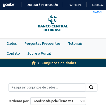
Skip to main content
ACESSO À INFORMAÇÃO
PARTICIPE
LEGISLAÇ
IR
ENGLISH
PARA
O
CONTEÚDO
Dados
Perguntas Frequentes
Tutoriais
Contato
Sobre o Portal
Conjuntos de dados
Ordenar por