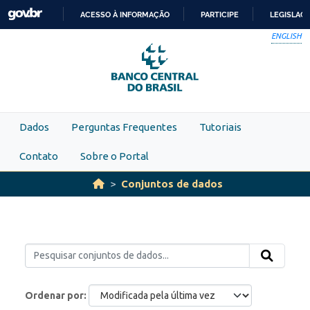
Skip to main content
ACESSO À INFORMAÇÃO
PARTICIPE
LEGISLAÇ
IR
ENGLISH
PARA
O
CONTEÚDO
Dados
Perguntas Frequentes
Tutoriais
Contato
Sobre o Portal
Conjuntos de dados
Ordenar por