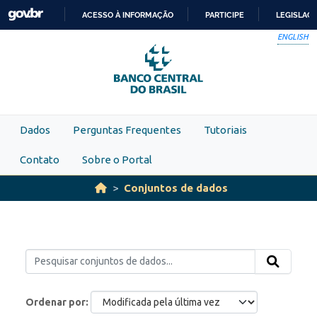
Skip to main content
ACESSO À INFORMAÇÃO
PARTICIPE
LEGISLAÇ
IR
ENGLISH
PARA
O
CONTEÚDO
Dados
Perguntas Frequentes
Tutoriais
Contato
Sobre o Portal
Conjuntos de dados
Ordenar por