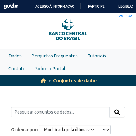
Skip to main content
ACESSO À INFORMAÇÃO
PARTICIPE
LEGISLAÇ
IR
ENGLISH
PARA
O
CONTEÚDO
Dados
Perguntas Frequentes
Tutoriais
Contato
Sobre o Portal
Conjuntos de dados
Ordenar por