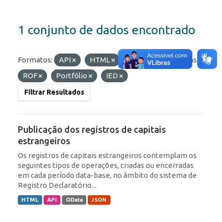
1 conjunto de dados encontrado
Formatos:
API
HTML
OData
Etiquetas:
ROF
Portfólio
IED
Filtrar Resultados
Publicação dos registros de capitais
estrangeiros
Os registros de capitais estrangeiros contemplam os
seguintes tipos de operações, criadas ou encerradas
em cada período data-base, no âmbito do sistema de
Registro Declaratório...
HTML
API
OData
JSON