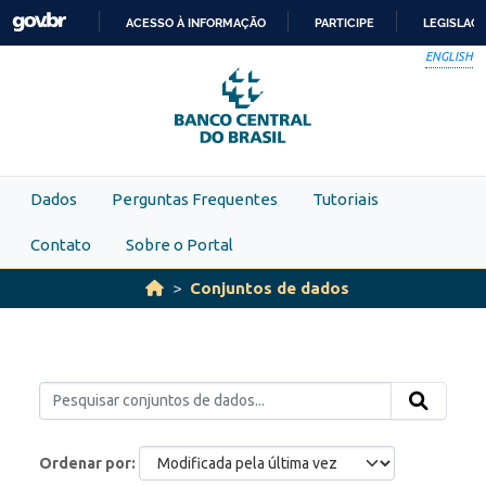
Skip to main content
ACESSO À INFORMAÇÃO
PARTICIPE
LEGISLAÇ
IR
ENGLISH
PARA
O
CONTEÚDO
Dados
Perguntas Frequentes
Tutoriais
Contato
Sobre o Portal
Conjuntos de dados
Ordenar por