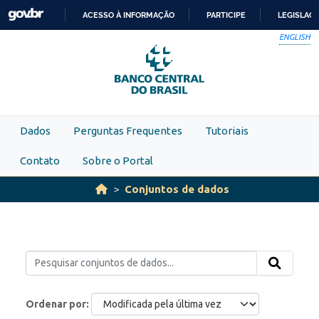
Skip to main content
ACESSO À INFORMAÇÃO
PARTICIPE
LEGISLAÇ
IR
ENGLISH
PARA
O
CONTEÚDO
Dados
Perguntas Frequentes
Tutoriais
Contato
Sobre o Portal
Conjuntos de dados
Ordenar por