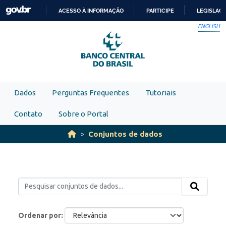
Skip to main content
ACESSO À INFORMAÇÃO
PARTICIPE
LEGISLAÇ
IR
ENGLISH
PARA
O
CONTEÚDO
Dados
Perguntas Frequentes
Tutoriais
Contato
Sobre o Portal
Conjuntos de dados
Ordenar por