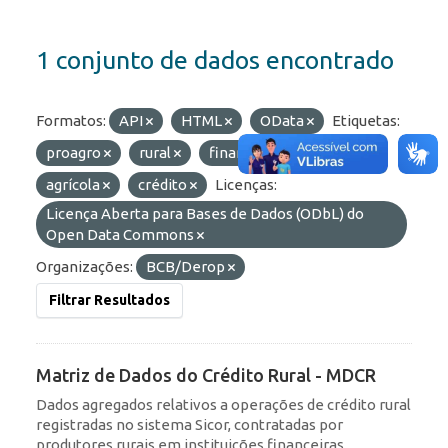
1 conjunto de dados encontrado
Formatos:
API
HTML
OData
Etiquetas:
proagro
rural
financiamento
agrícola
crédito
Licenças:
Licença Aberta para Bases de Dados (ODbL) do
Open Data Commons
Organizações:
BCB/Derop
Filtrar Resultados
Matriz de Dados do Crédito Rural - MDCR
Dados agregados relativos a operações de crédito rural
registradas no sistema Sicor, contratadas por
produtores rurais em instituições financeiras.