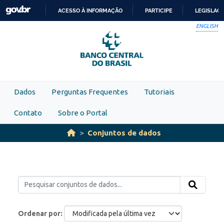
Skip to main content
ACESSO À INFORMAÇÃO
PARTICIPE
LEGISLAÇ
IR
ENGLISH
PARA
O
CONTEÚDO
Dados
Perguntas Frequentes
Tutoriais
Contato
Sobre o Portal
Conjuntos de dados
Ordenar por