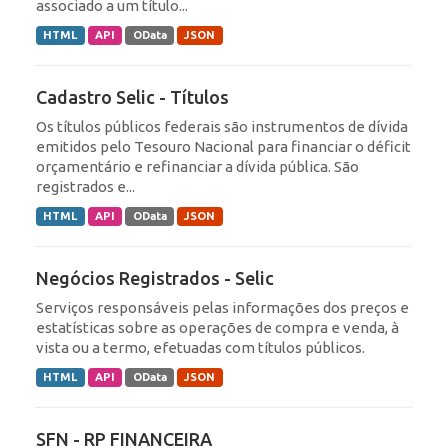
associado a um título...
HTML
API
OData
JSON
Cadastro Selic - Títulos
Os títulos públicos federais são instrumentos de dívida
emitidos pelo Tesouro Nacional para financiar o déficit
orçamentário e refinanciar a dívida pública. São
registrados e...
HTML
API
OData
JSON
Negócios Registrados - Selic
Serviços responsáveis pelas informações dos preços e
estatísticas sobre as operações de compra e venda, à
vista ou a termo, efetuadas com títulos públicos.
HTML
API
OData
JSON
SFN - RP FINANCEIRA