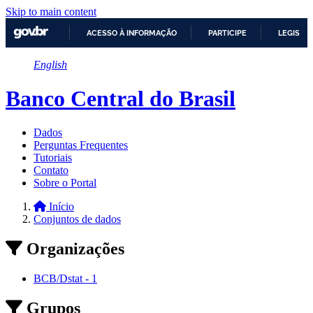
Skip to main content
ACESSO À INFORMAÇÃO
PARTICIPE
LEGISLA
IR
English
PARA
O
CONTEÚDO
Banco Central do Brasil
Dados
Perguntas Frequentes
Tutoriais
Contato
Sobre o Portal
Início
Conjuntos de dados
Organizações
BCB/Dstat
-
1
Grupos