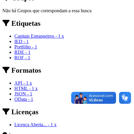
Não há Grupos que correspondam a essa busca
Etiquetas
Capitais Estrangeiros
-
1
x
IED
-
1
Portfólio
-
1
RDE
-
1
ROF
-
1
Formatos
API
-
1
x
HTML
-
1
x
JSON
-
1
OData
-
1
Licenças
Licença Aberta...
-
1
x