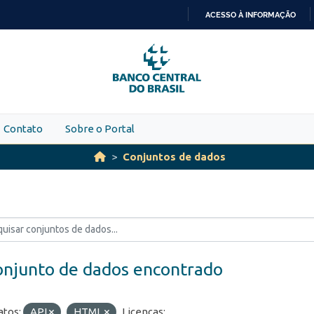
ACESSO À INFORMAÇÃO
IR
PARA
O
CONTEÚDO
Contato
Sobre o Portal
Conjuntos de dados
onjunto de dados encontrado
tos:
API
HTML
Licenças: