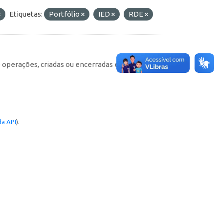
Etiquetas:
Portfólio
IED
RDE
e operações, criadas ou encerradas em cada
a API
).