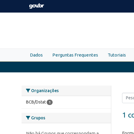
Skip to main content
Dados
Perguntas Frequentes
Tutoriais
Organizações
BCB/Dstat
1
1 c
Grupos
Forma
Não há Grupos que correspondam a