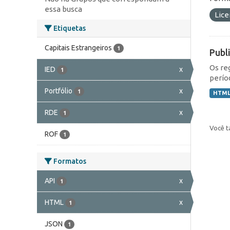
essa busca
Lic
Etiquetas
Capitais Estrangeiros
1
Publ
Os re
IED
x
1
perío
Portfólio
x
1
HTM
RDE
x
1
Você t
ROF
1
Formatos
API
x
1
HTML
x
1
JSON
1