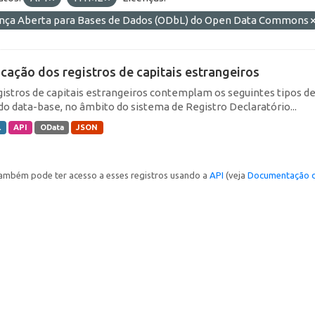
ença Aberta para Bases de Dados (ODbL) do Open Data Commons
icação dos registros de capitais estrangeiros
gistros de capitais estrangeiros contemplam os seguintes tipos d
do data-base, no âmbito do sistema de Registro Declaratório...
L
API
OData
JSON
ambém pode ter acesso a esses registros usando a
API
(veja
Documentação d