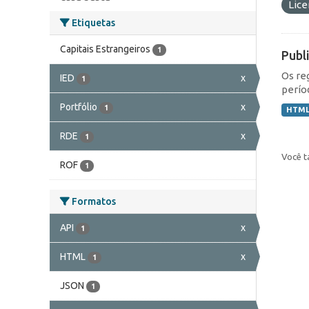
Lic
Etiquetas
Capitais Estrangeiros
1
Publ
Os re
IED
x
1
perío
Portfólio
x
1
HTM
RDE
x
1
Você t
ROF
1
Formatos
API
x
1
HTML
x
1
JSON
1