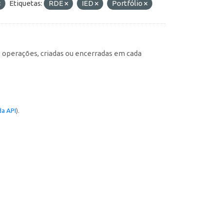
Etiquetas:
RDE
IED
Portfólio
e operações, criadas ou encerradas em cada
a API
).