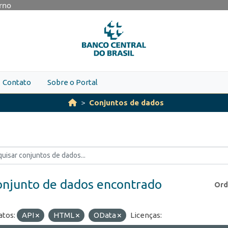
erno
Contato
Sobre o Portal
Conjuntos de dados
onjunto de dados encontrado
Ord
tos:
API
HTML
OData
Licenças: