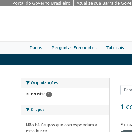
Skip to main content
Portal do Governo Brasileiro
Atualize sua Barra de Gov
Dados
Perguntas Frequentes
Tutoriais
Organizações
BCB/Dstat
1
1 c
Grupos
Forma
Não há Grupos que correspondam a
essa busca