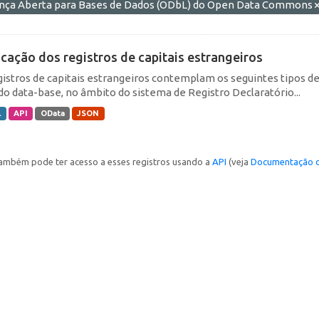
ença Aberta para Bases de Dados (ODbL) do Open Data Commons
icação dos registros de capitais estrangeiros
gistros de capitais estrangeiros contemplam os seguintes tipos d
do data-base, no âmbito do sistema de Registro Declaratório...
L
API
OData
JSON
ambém pode ter acesso a esses registros usando a
API
(veja
Documentação d