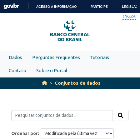
Skip to main content
ACESSO À INFORMAÇÃO
PARTICIPE
LEGISLAÇ
IR
ENGLISH
PARA
O
CONTEÚDO
Dados
Perguntas Frequentes
Tutoriais
Contato
Sobre o Portal
Conjuntos de dados
Ordenar por