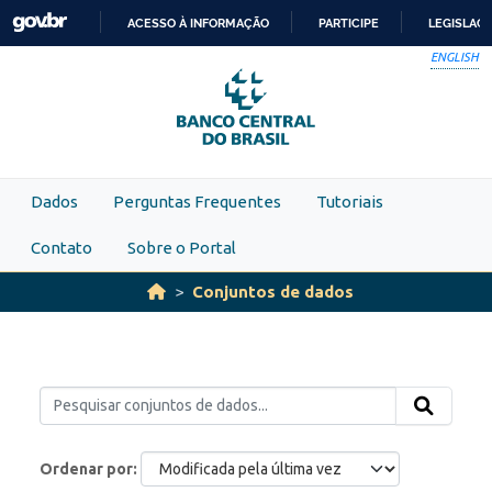
Skip to main content
ACESSO À INFORMAÇÃO
PARTICIPE
LEGISLAÇ
IR
ENGLISH
PARA
O
CONTEÚDO
Dados
Perguntas Frequentes
Tutoriais
Contato
Sobre o Portal
Conjuntos de dados
Ordenar por