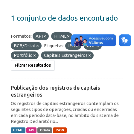
1 conjunto de dados encontrado
Formatos:
API
HTML
Organizações:
BCB/Dstat
Etiquetas:
IED
RDE
Portfólio
Capitais Estrangeiros
Filtrar Resultados
Publicação dos registros de capitais
estrangeiros
Os registros de capitais estrangeiros contemplam os
seguintes tipos de operações, criadas ou encerradas
em cada período data-base, no âmbito do sistema de
Registro Declaratório...
HTML
API
OData
JSON