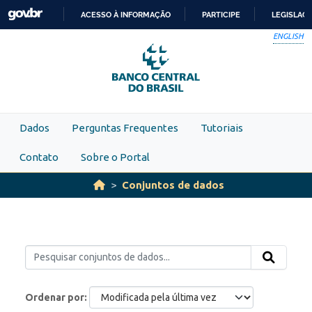
Skip to main content
ACESSO À INFORMAÇÃO
PARTICIPE
LEGISLAÇ
IR
ENGLISH
PARA
O
CONTEÚDO
Dados
Perguntas Frequentes
Tutoriais
Contato
Sobre o Portal
Conjuntos de dados
Ordenar por