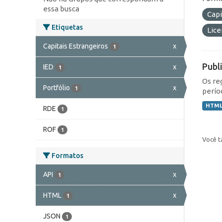
essa busca
Capi
Etiquetas
Lic
Capitais Estrangeiros
x
1
Publ
IED
x
1
Os re
Portfólio
x
1
perío
HTM
RDE
1
ROF
1
Você t
Formatos
API
x
1
HTML
x
1
JSON
1