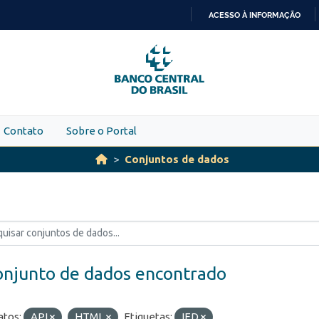
ACESSO À INFORMAÇÃO
IR
PARA
O
CONTEÚDO
Contato
Sobre o Portal
Conjuntos de dados
onjunto de dados encontrado
tos:
API
HTML
Etiquetas:
IED