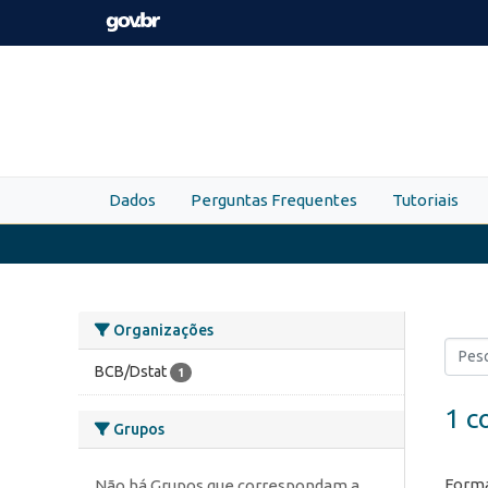
Skip to main content
Dados
Perguntas Frequentes
Tutoriais
Organizações
BCB/Dstat
1
1 c
Grupos
Forma
Não há Grupos que correspondam a