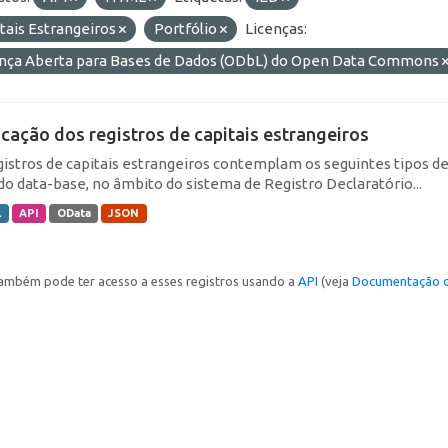
tais Estrangeiros
Portfólio
Licenças:
ença Aberta para Bases de Dados (ODbL) do Open Data Commons
icação dos registros de capitais estrangeiros
gistros de capitais estrangeiros contemplam os seguintes tipos d
do data-base, no âmbito do sistema de Registro Declaratório...
L
API
OData
JSON
ambém pode ter acesso a esses registros usando a
API
(veja
Documentação d