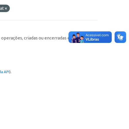
tat
e operações, criadas ou encerradas em cada
a API
).