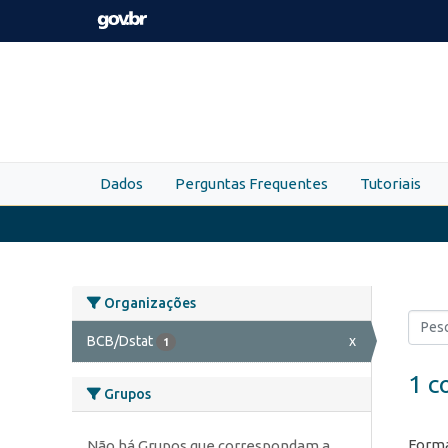
Skip to main content
Dados
Perguntas Frequentes
Tutoriais
Organizações
BCB/Dstat
x
1
1 c
Grupos
Forma
Não há Grupos que correspondam a