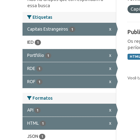
essa busca
Capi
Etiquetas
Capitais Estrangeiros
x
1
Publ
Os re
IED
1
perío
Portfólio
x
1
HTM
RDE
x
1
Você t
ROF
x
1
Formatos
API
x
1
HTML
x
1
JSON
1