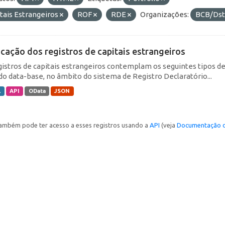
tais Estrangeiros
ROF
RDE
Organizações:
BCB/Ds
icação dos registros de capitais estrangeiros
gistros de capitais estrangeiros contemplam os seguintes tipos d
do data-base, no âmbito do sistema de Registro Declaratório...
L
API
OData
JSON
ambém pode ter acesso a esses registros usando a
API
(veja
Documentação d