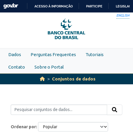
Skip to main content
ACESSO À INFORMAÇÃO
PARTICIPE
LEGISLAÇ
IR
ENGLISH
PARA
O
CONTEÚDO
Dados
Perguntas Frequentes
Tutoriais
Contato
Sobre o Portal
Conjuntos de dados
Ordenar por