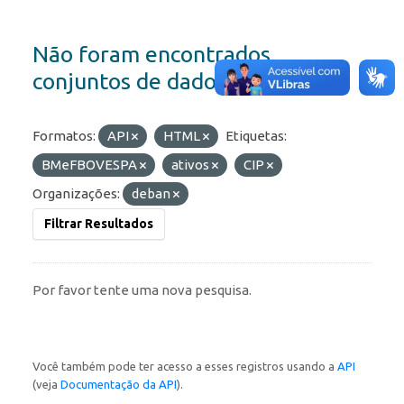
Não foram encontrados
conjuntos de dados
Formatos:
API
HTML
Etiquetas:
BMeFBOVESPA
ativos
CIP
Organizações:
deban
Filtrar Resultados
Por favor tente uma nova pesquisa.
Você também pode ter acesso a esses registros usando a
API
(veja
Documentação da API
).